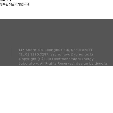
등록된 댓글이 없습니다.
145 Anam-Ro, Seongbuk-Gu, Seoul 02841
TEL.02.3290.3297. seunghoyu@korea.ac.kr
Copyright (C)2019 Electrochemical Energy
Laboratory. All Rights Reserved. design by
dsso.kr