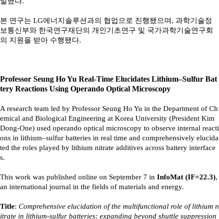
말했다.
본 연구는 LG에너지솔루션과의 협업으로 진행됐으며, 과학기술정
보통신부와 한국연구재단의 개인기초연구 및 국가과학기술연구회
의 지원을 받아 수행됐다.
Professor Seung Ho Yu Real-Time Elucidates Lithium–Sulfur Bat
tery Reactions Using Operando Optical Microscopy
A research team led by Professor Seung Ho Yu in the Department of Ch
emical and Biological Engineering at Korea University (President Kim
Dong-One) used operando optical microscopy to observe internal reacti
ons in lithium–sulfur batteries in real time and comprehensively elucida
ted the roles played by lithium nitrate additives across battery interface
s.
This work was published online on September 7 in
InfoMat (IF=22.3)
,
an international journal in the fields of materials and energy.
Title
:
Comprehensive elucidation of the multifunctional role of lithium n
itrate in lithium-sulfur batteries: expanding beyond shuttle suppression