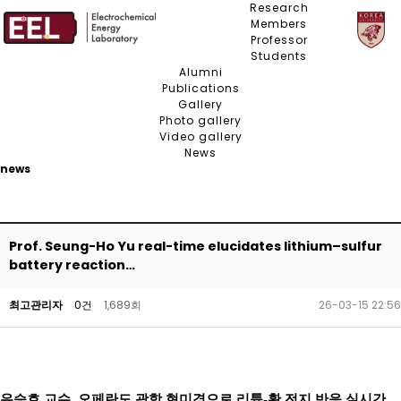
Research
Members
Professor
Students
Alumni
Publications
Gallery
Photo gallery
Video gallery
News
news
Prof. Seung-Ho Yu real-time elucidates lithium–sulfur
battery reaction…
최고관리자
0건
1,689회
26-03-15 22:56
유승호 교수, 오페란도 광학 현미경으로 리튬-황 전지 반응 실시간