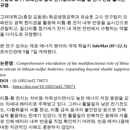
규명
고려대학교(총장 김동원) 화공생명공학과 유승호 교수 연구팀이 오
페란도 광학 현미경을 활용해 리튬-황 전지 내부 반응을 실시간으로
관찰하고, 질산리튬 첨가제가 전지 내 계면 전반에서 수행하는 역할
을 다각도로 규명했다.
본 연구 성과는 재료·에너지 분야의 국제 학술지
InfoMat (IF=22.3)
온라인판에 9월 7일 게재됐다.
논문명
:
Comprehensive elucidation of the multifunctional role of lithiu
m nitrate in lithium-sulfur batteries: expanding beyond shuttle suppress
ion
DOI
: 10.1002/inf2.70071
URL
:
https://doi.org/10.1002/inf2.70071
리튬-황 전지는 저비용·저독성이면서도 높은 에너지 저장 용량을 갖
는 차세대 배터리로 주목받고 있다. 그러나 활물질의 낮은 전기전도
도, 다황화물의 셔틀 현상, 리튬 금속 음극의 불안정성 등으로 인해
실제 활용에는 한계가 있었다. 또한 활물질의 반복적인 용해와 석출
로 인해 배터리 내부 반응을 직접 확인하기 어려워, 반응 메커니즘에
대한 직관적인 이해도 충분하지 않았다.