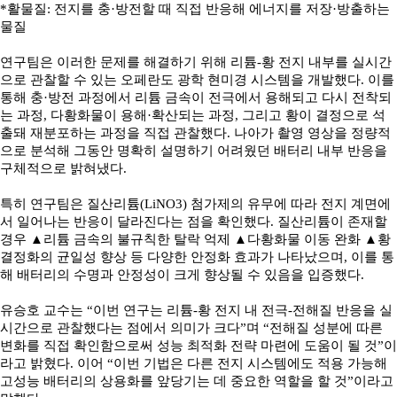
*활물질: 전지를 충·방전할 때 직접 반응해 에너지를 저장·방출하는
물질
연구팀은 이러한 문제를 해결하기 위해 리튬-황 전지 내부를 실시간
으로 관찰할 수 있는 오페란도 광학 현미경 시스템을 개발했다. 이를
통해 충·방전 과정에서 리튬 금속이 전극에서 용해되고 다시 전착되
는 과정, 다황화물이 용해·확산되는 과정, 그리고 황이 결정으로 석
출돼 재분포하는 과정을 직접 관찰했다. 나아가 촬영 영상을 정량적
으로 분석해 그동안 명확히 설명하기 어려웠던 배터리 내부 반응을
구체적으로 밝혀냈다.
특히 연구팀은 질산리튬(LiNO3) 첨가제의 유무에 따라 전지 계면에
서 일어나는 반응이 달라진다는 점을 확인했다. 질산리튬이 존재할
경우 ▲리튬 금속의 불규칙한 탈락 억제 ▲다황화물 이동 완화 ▲황
결정화의 균일성 향상 등 다양한 안정화 효과가 나타났으며, 이를 통
해 배터리의 수명과 안정성이 크게 향상될 수 있음을 입증했다.
유승호 교수는 “이번 연구는 리튬-황 전지 내 전극-전해질 반응을 실
시간으로 관찰했다는 점에서 의미가 크다”며 “전해질 성분에 따른
변화를 직접 확인함으로써 성능 최적화 전략 마련에 도움이 될 것”이
라고 밝혔다. 이어 “이번 기법은 다른 전지 시스템에도 적용 가능해
고성능 배터리의 상용화를 앞당기는 데 중요한 역할을 할 것”이라고