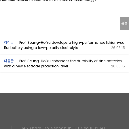
목록
이전글
Prof. Seung-Ho Yu develops a high-performance lithium-su
lfur battery using a low-polarity electrolyte
26.03.15
다음글
Prof. Seung-Ho Yu enhances the durability of zinc batteries
with a new electrode protection layer
26.03.15
145 Anam-Ro, Seongbuk-Gu, Seoul 02841