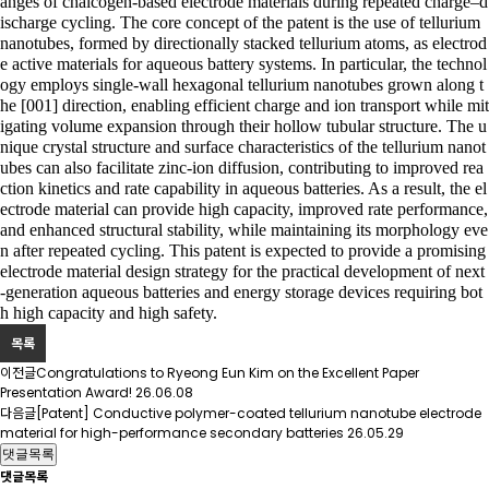
anges of chalcogen-based electrode materials during repeated charge–d
ischarge cycling. The core concept of the patent is the use of tellurium
nanotubes, formed by directionally stacked tellurium atoms, as electrod
e active materials for aqueous battery systems. In particular, the technol
ogy employs single-wall hexagonal tellurium nanotubes grown along t
he
[001]
direction, enabling efficient charge and ion transport while mit
igating volume expansion through their hollow tubular structure. The u
nique crystal structure and surface characteristics of the tellurium nanot
ubes can also facilitate zinc-ion diffusion, contributing to improved rea
ction kinetics and rate capability in aqueous batteries. As a result, the el
ectrode material can provide high capacity, improved rate performance,
and enhanced structural stability, while maintaining its morphology eve
n after repeated cycling. This patent is expected to provide a promising
electrode material design strategy for the practical development of next
-generation aqueous batteries and energy storage devices requiring bot
h high capacity and high safety.
목록
이전글
Congratulations to Ryeong Eun Kim on the Excellent Paper
Presentation Award!
26.06.08
다음글
[Patent] Conductive polymer-coated tellurium nanotube electrode
material for high-performance secondary batteries
26.05.29
댓글목록
댓글목록