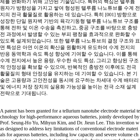
제를 완화하기 위해 고안된 기술입니다. 특허의 핵심은 텔루륨
원자가 방향성을 가지고 쌓여 형성된 텔루륨 나노튜브를 수계 전
지의 전극 활물질로 활용하는 데 있습니다. 특히
[001]
방향으로
성장한 단일 원자벽 기반의 육각기둥형 텔루륨 나노튜브 구조를
통해 전하 및 이온 수송을 촉진하고, 중공 구조를 바탕으로 충방
전 과정에서 발생할 수 있는 부피 팽창을 효과적으로 완화할 수
있도록 설계되었습니다. 또한 텔루륨 나노튜브의 결정 구조와 표
면 특성은 아연 이온의 확산을 원활하게 유도하여 수계 전지의
반응 동역학과 속도 특성 향상에 기여할 수 있습니다. 이를 통해
수계 전지에서 높은 용량, 우수한 속도 특성, 그리고 향상된 구조
적 안정성을 확보할 수 있으며, 반복적인 충방전 이후에도 전극
활물질의 형태 안정성을 유지하는 데 기여할 수 있습니다. 본 기
술은 고용량과 고안전성을 동시에 요구하는 차세대 수계 배터리
및 에너지 저장 장치의 실용화 가능성을 높이는 전극 소재 설계
전략으로 기대됩니다.
A patent has been granted for a tellurium nanotube electrode material te
chnology for high-performance aqueous batteries, jointly developed by
Prof. Seung-Ho Yu, Mihyun Kim, and Dr. Jieun Lee. This invention w
as designed to address key limitations of conventional electrode materi
als for aqueous batteries, including low capacity and severe volume ch